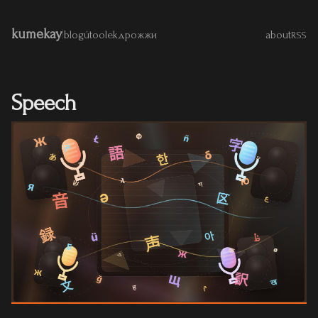
kumekay
|
blog
útoolek
дрожжи
about
RSS
Speech